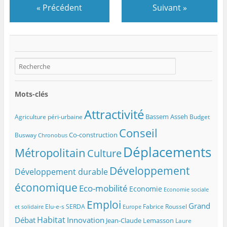
«
Précédent
Suivant
»
Mots-clés
Attractivité
Bassem Asseh
Agriculture péri-urbaine
Budget
Conseil
Co-construction
Busway
Chronobus
Déplacements
Métropolitain
Culture
Développement
Développement durable
économique
Eco-mobilité
Economie
Economie sociale
Emploi
Grand
Elu-e-s SERDA
Fabrice Roussel
et solidaire
Europe
Habitat
Débat
Innovation
Jean-Claude Lemasson
Laure