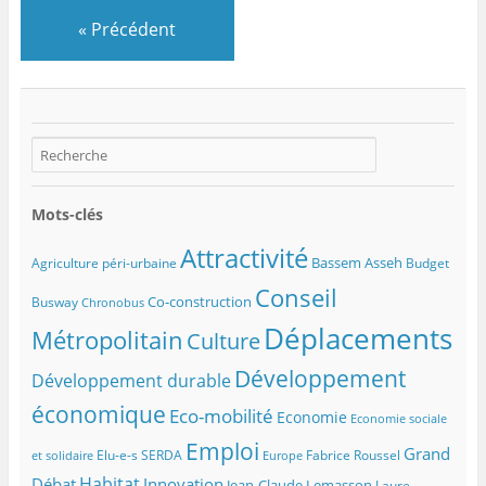
«
Précédent
Mots-clés
Attractivité
Bassem Asseh
Agriculture péri-urbaine
Budget
Conseil
Co-construction
Busway
Chronobus
Déplacements
Métropolitain
Culture
Développement
Développement durable
économique
Eco-mobilité
Economie
Economie sociale
Emploi
Grand
Elu-e-s SERDA
Fabrice Roussel
et solidaire
Europe
Habitat
Débat
Innovation
Jean-Claude Lemasson
Laure