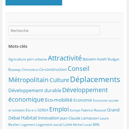
Mots-clés
Attractivité
Bassem Asseh
Agriculture péri-urbaine
Budget
Conseil
Co-construction
Busway
Chronobus
Déplacements
Métropolitain
Culture
Développement
Développement durable
économique
Eco-mobilité
Economie
Economie sociale
Emploi
Grand
Elu-e-s SERDA
Fabrice Roussel
et solidaire
Europe
Habitat
Débat
Innovation
Jean-Claude Lemasson
Laure
Loire
Beslier
Logement social
MIN
Logement
Michel Lucas