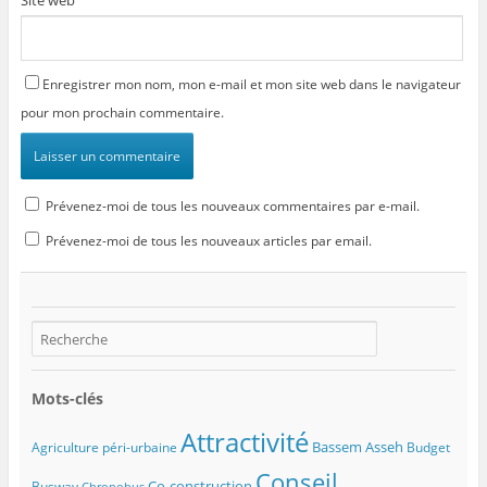
)
t
r
e
)
Enregistrer mon nom, mon e-mail et mon site web dans le navigateur
pour mon prochain commentaire.
Prévenez-moi de tous les nouveaux commentaires par e-mail.
Prévenez-moi de tous les nouveaux articles par email.
Mots-clés
Attractivité
Bassem Asseh
Agriculture péri-urbaine
Budget
Conseil
Co-construction
Busway
Chronobus