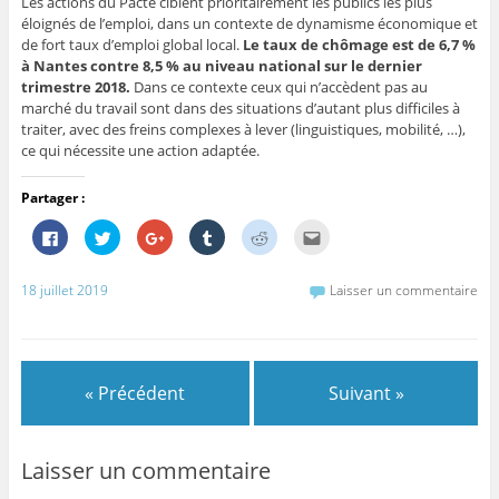
Les actions du Pacte ciblent prioritairement les publics les plus
éloignés de l’emploi, dans un contexte de dynamisme économique et
de fort taux d’emploi global local.
Le taux de chômage est de 6,7 %
à Nantes contre 8,5 % au niveau national sur le dernier
trimestre 2018.
Dans ce contexte ceux qui n’accèdent pas au
marché du travail sont dans des situations d’autant plus difficiles à
traiter, avec des freins complexes à lever (linguistiques, mobilité, …),
ce qui nécessite une action adaptée.
Partager :
C
C
C
C
C
C
l
l
l
l
l
l
i
i
i
i
i
i
q
q
q
q
q
q
u
u
u
u
u
u
18 juillet 2019
Laisser un commentaire
e
e
e
e
e
e
z
z
z
z
z
z
p
p
p
p
p
p
o
o
o
o
o
o
u
u
u
u
u
u
r
r
r
r
r
r
p
p
p
p
p
e
« Précédent
Suivant »
a
a
a
a
a
n
r
r
r
r
r
v
t
t
t
t
t
o
a
a
a
a
a
y
g
g
g
g
g
e
e
e
e
e
e
r
Laisser un commentaire
r
r
r
r
r
p
s
s
s
s
s
a