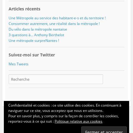
Articles récents
Une Métropole au service des habitant-e-s et du territoire !
Consommer autrement, une réalité dans la métropole !
Du vélo dans la métropole nantaise
3 questions à… Anthony Berthelot
Une métropole surpreNantes !
Suivez-moi sur Twitter
Mes Tweets
Confidentialité et cookies : ce site utilise des cookies. En continuant à
naviguer sur ce site, vous acceptez que nous en utilisions.
Pour en savoir plus, y compris sur la façon de contrôler les cookies,
Voir tout le site
reportez-vous à ce qui suit :
Politique relative aux cookies
Fièrement propulsé par WordPress