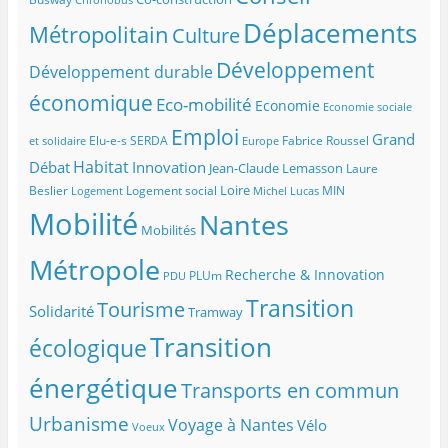
Déplacements
Métropolitain
Culture
Développement
Développement durable
économique
Eco-mobilité
Economie
Economie sociale
Emploi
Grand
Elu-e-s SERDA
Fabrice Roussel
et solidaire
Europe
Habitat
Débat
Innovation
Jean-Claude Lemasson
Laure
Loire
Beslier
Logement social
MIN
Logement
Michel Lucas
Mobilité
Nantes
Mobilités
Métropole
Recherche & Innovation
PLUm
PDU
Transition
Tourisme
Solidarité
Tramway
Transition
écologique
énergétique
Transports en commun
Urbanisme
Voyage à Nantes
Vélo
Voeux