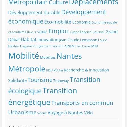
Déplacements
Métropolitain
Culture
Développement
Développement durable
économique
Eco-mobilité
Economie
Economie sociale
Emploi
Grand
Elu-e-s SERDA
Fabrice Roussel
et solidaire
Europe
Habitat
Débat
Innovation
Jean-Claude Lemasson
Laure
Loire
Beslier
Logement social
MIN
Logement
Michel Lucas
Mobilité
Nantes
Mobilités
Métropole
Recherche & Innovation
PLUm
PDU
Transition
Tourisme
Solidarité
Tramway
Transition
écologique
énergétique
Transports en commun
Urbanisme
Voyage à Nantes
Vélo
Voeux