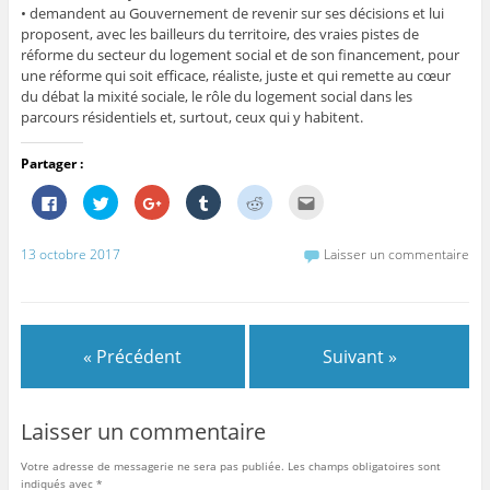
• demandent au Gouvernement de revenir sur ses décisions et lui
proposent, avec les bailleurs du territoire, des vraies pistes de
réforme du secteur du logement social et de son financement, pour
une réforme qui soit efficace, réaliste, juste et qui remette au cœur
du débat la mixité sociale, le rôle du logement social dans les
parcours résidentiels et, surtout, ceux qui y habitent.
Partager :
C
C
C
C
C
C
l
l
l
l
l
l
i
i
i
i
i
i
q
q
q
q
q
q
u
u
u
u
u
u
13 octobre 2017
Laisser un commentaire
e
e
e
e
e
e
z
z
z
z
z
z
p
p
p
p
p
p
o
o
o
o
o
o
u
u
u
u
u
u
r
r
r
r
r
r
p
p
p
p
p
e
« Précédent
Suivant »
a
a
a
a
a
n
r
r
r
r
r
v
t
t
t
t
t
o
a
a
a
a
a
y
g
g
g
g
g
e
e
e
e
e
e
r
Laisser un commentaire
r
r
r
r
r
p
s
s
s
s
s
a
u
u
u
u
u
r
Votre adresse de messagerie ne sera pas publiée.
Les champs obligatoires sont
r
r
r
r
r
e
indiqués avec
*
F
T
G
T
R
-