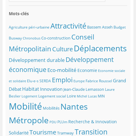
Mots-clés
Attractivité
Bassem Asseh
Agriculture péri-urbaine
Budget
Conseil
Co-construction
Busway
Chronobus
Déplacements
Métropolitain
Culture
Développement
Développement durable
économique
Eco-mobilité
Economie
Economie sociale
Emploi
Grand
Elu-e-s SERDA
Fabrice Roussel
et solidaire
Europe
Habitat
Débat
Innovation
Jean-Claude Lemasson
Laure
Loire
Beslier
Logement social
MIN
Logement
Michel Lucas
Mobilité
Nantes
Mobilités
Métropole
Recherche & Innovation
PLUm
PDU
Transition
Tourisme
Solidarité
Tramway