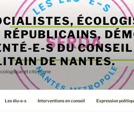
OCIALISTES, ÉCOLOGI
, RÉPUBLICAINS, DÉ
NTÉ-E-S DU CONSEIL
ITAIN DE NANTES.
écologique et citoyenne
Les élu-e-s
Interventions en conseil
Expression politiq