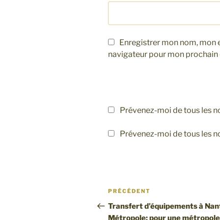
Enregistrer mon nom, mon e
navigateur pour mon prochain
Prévenez-moi de tous les 
Prévenez-moi de tous les no
Navigation
Article
PRÉCÉDENT
de
précédent
Transfert d’équipements à Nan
Métropole: pour une métropole