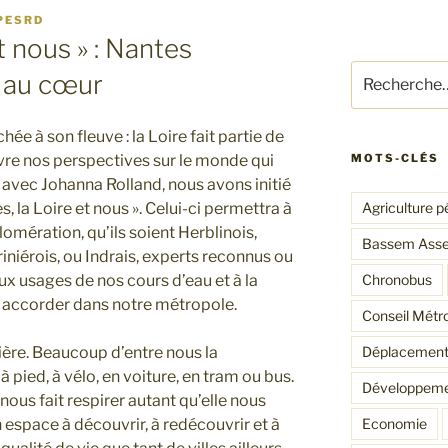
PESRD
t nous » : Nantes
Recherche
e au cœur
pour
:
hée à son fleuve : la Loire fait partie de
uvre nos perspectives sur le monde qui
MOTS-CLÉS
 avec Johanna Rolland, nous avons initié
, la Loire et nous ». Celui-ci permettra à
Agriculture p
lomération, qu’ils soient Herblinois,
Bassem Ass
iniérois, ou Indrais, experts reconnus ou
aux usages de nos cours d’eau et à la
Chronobus
r accorder dans notre métropole.
Conseil Métro
tière. Beaucoup d’entre nous la
Déplacement
 pied, à vélo, en voiture, en tram ou bus.
Développeme
e nous fait respirer autant qu’elle nous
 un espace à découvrir, à redécouvrir et à
Economie