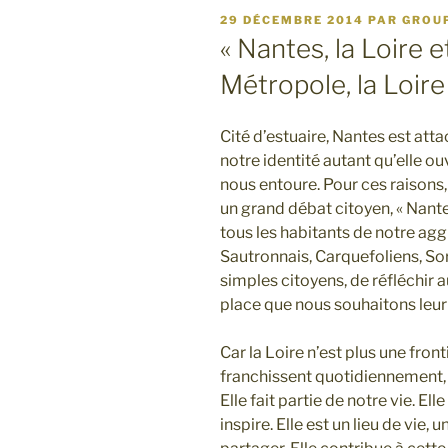
PUBLIÉ
29 DÉCEMBRE 2014
PAR
GROU
LE
« Nantes, la Loire e
Métropole, la Loir
Cité d’estuaire, Nantes est attac
notre identité autant qu’elle o
nous entoure. Pour ces raisons,
un grand débat citoyen, « Nantes
tous les habitants de notre agg
Sautronnais, Carquefoliens, Sor
simples citoyens, de réfléchir 
place que nous souhaitons leu
Car la Loire n’est plus une fron
franchissent quotidiennement, à
Elle fait partie de notre vie. Ell
inspire. Elle est un lieu de vie,