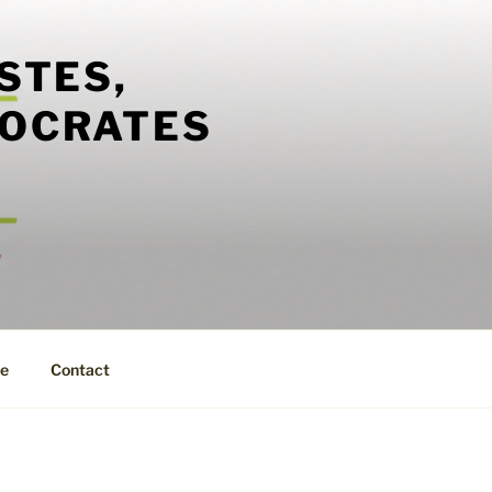
STES,
MOCRATES
ue
Contact