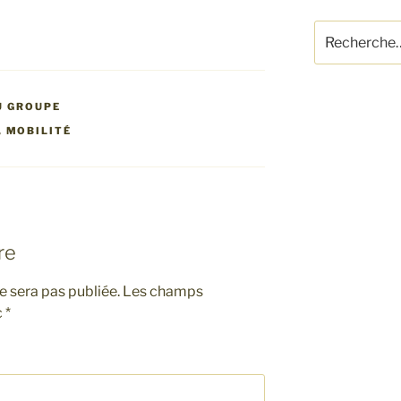
Recherche
pour
:
U GROUPE
,
MOBILITÉ
re
 sera pas publiée.
Les champs
c
*