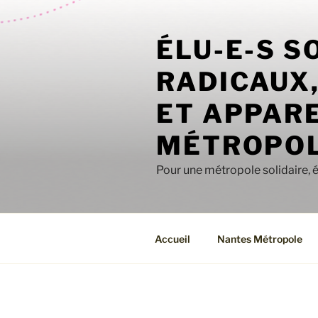
Aller
au
ÉLU-E-S S
contenu
principal
RADICAUX
ET APPARE
MÉTROPOL
Pour une métropole solidaire, 
Accueil
Nantes Métropole