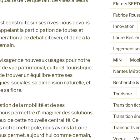
qualité de vie que tant de villes ailleurs
Elu-e-s SER
Fabrice Rous
st construite sur ses rives, nous devons
Innovation
pelant la participation de toutes et
ération à ce débat citoyen, et donc à la
Laure Beslier
demain.
Logement soc
visager de nouveaux usages pour notre
MIN
Mobil
t de vue patrimonial, culturel, touristique,
Nantes Métr
de trouver un équilibre entre ses
es, sociales, sa dimension naturelle, et
Recherche & 
e sa flore.
Tourisme
stion de la mobilité et de ses
Transition éc
e nous permettre d’imaginer des solutions
Transition én
ux de cette nouvelle centralité. Ce
 notre métropole, nous avons la Loire
Transports 
 nous permet, aujourd’hui comme demain,
Voeux
Vo