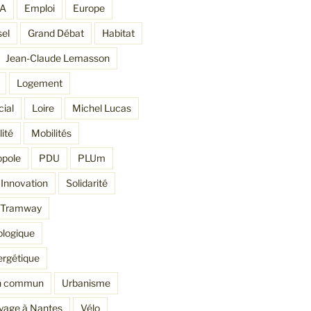
DA
Emploi
Europe
sel
Grand Débat
Habitat
Jean-Claude Lemasson
Logement
ial
Loire
Michel Lucas
ité
Mobilités
opole
PDU
PLUm
Innovation
Solidarité
Tramway
ologique
ergétique
en commun
Urbanisme
yage à Nantes
Vélo