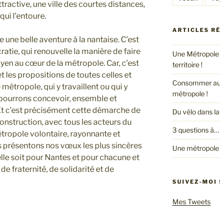
ttractive, une ville des courtes distances,
ui l’entoure.
ARTICLES R
 une belle aventure à la nantaise. C’est
tie, qui renouvelle la manière de faire
Une Métropole 
toyen au cœur de la métropole. Car, c’est
territoire !
t les propositions de toutes celles et
Consommer autr
métropole, qui y travaillent ou qui y
métropole !
 pourrons concevoir, ensemble et
 Et c’est précisément cette démarche de
Du vélo dans l
nstruction, avec tous les acteurs du
3 questions à…
étropole volontaire, rayonnante et
s présentons nos vœux les plus sincères
Une métropole 
lle soit pour Nantes et pour chacune et
 fraternité, de solidarité et de
SUIVEZ-MOI
Mes Tweets