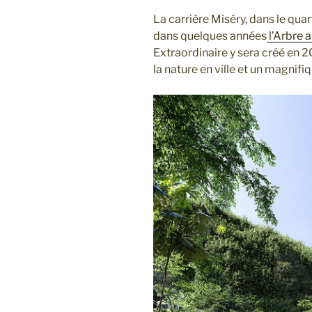
projet
La carrière Miséry, dans le quar
de
dans quelques années
l’Arbre 
ville
Extraordinaire y sera créé en 20
Nantes
la nature en ville et un magnifi
Nord »