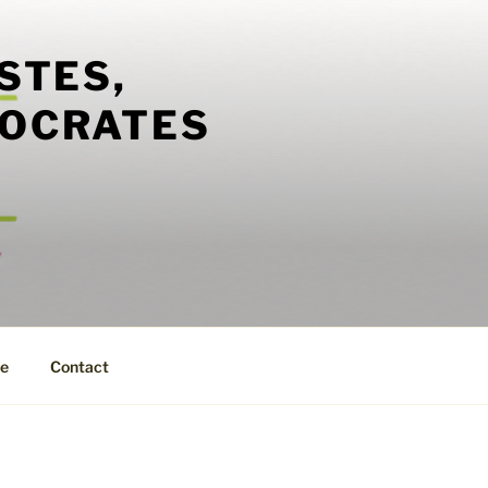
STES,
MOCRATES
ue
Contact