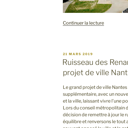
de
Continuer la lecture
« Le
Jardin
Extraordina
le
PUBLIÉ
21 MARS 2019
chantier
LE
Ruisseau des Renar
avance! »
projet de ville Nan
Le grand projet de ville Nantes
supplémentaire, avec un nouvea
et la ville, laissant vivre l’une
Lors du conseil métropolitain du
décision de remettre à jour le 
équilibre et renversons le tout 