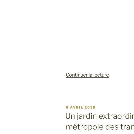
de
Continuer la lecture
« Ruisseau
des
Renards:
la
PUBLIÉ
6 AVRIL 2018
nature
LE
Un jardin extraordi
au
métropole des tran
cœur
du