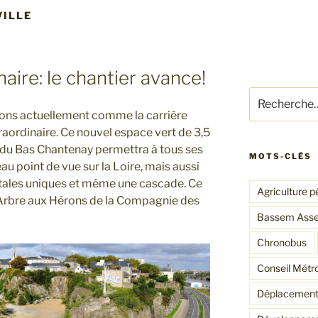
VILLE
naire: le chantier avance!
Recherche
pour
ons actuellement comme la carrière
:
raordinaire. Ce nouvel espace vert de 3,5
r du Bas Chantenay permettra à tous ses
MOTS-CLÉS
au point de vue sur la Loire, mais aussi
étales uniques et même une cascade. Ce
Agriculture p
 l’Arbre aux Hérons de la Compagnie des
Bassem Ass
Chronobus
Conseil Métro
Déplacement