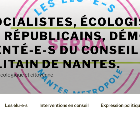
OCIALISTES, ÉCOLOGI
, RÉPUBLICAINS, DÉ
NTÉ-E-S DU CONSEIL
ITAIN DE NANTES.
écologique et citoyenne
Les élu-e-s
Interventions en conseil
Expression politiq