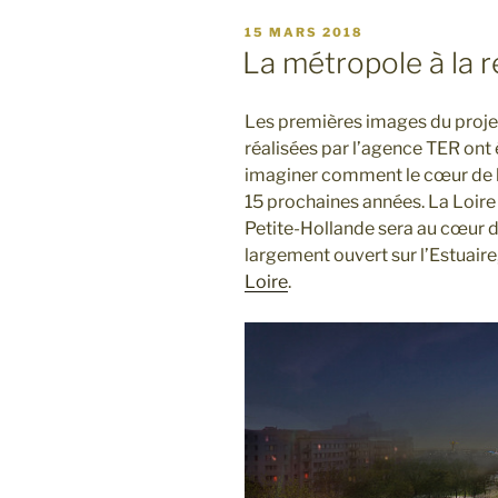
pour
PUBLIÉ
15 MARS 2018
une
LE
La métropole à la 
métropole
des
Les premières images du projet
transitions 
réalisées par l’agence TER ont 
imaginer comment le cœur de l
15 prochaines années. La Loire 
Petite-Hollande sera au cœur d’
largement ouvert sur l’Estuaire,
Loire
.