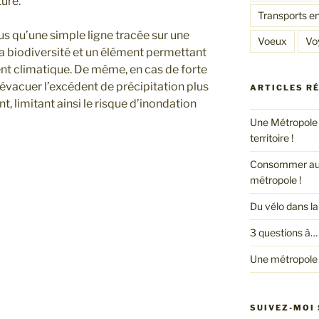
ture.
Transports 
us qu’une simple ligne tracée sur une
Voeux
Vo
r la biodiversité et un élément permettant
ent climatique. De même, en cas de forte
d’évacuer l’excédent de précipitation plus
ARTICLES R
, limitant ainsi le risque d’inondation
Une Métropole 
territoire !
Consommer autr
métropole !
Du vélo dans l
3 questions à…
Une métropole 
SUIVEZ-MOI