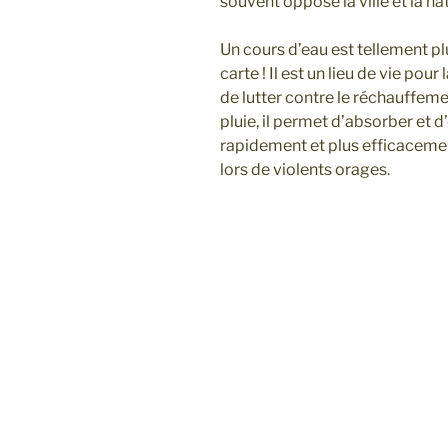
souvent opposé la ville et la na
Un cours d’eau est tellement pl
carte ! Il est un lieu de vie pou
de lutter contre le réchauffem
pluie, il permet d’absorber et 
rapidement et plus efficacement
lors de violents orages.