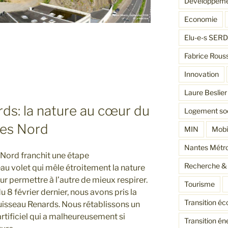
Développeme
Economie
Elu-e-s SER
Fabrice Rous
Innovation
ire:
Laure Beslier
ds: la nature au cœur du
Logement soc
tes Nord
MIN
Mobil
Nantes Métr
 Nord franchit une étape
Recherche & 
u volet qui mêle étroitement la nature
 pour permettre à l’autre de mieux respirer.
Tourisme
 8 février dernier, nous avons pris la
Transition éc
ruisseau Renards. Nous rétablissons un
artificiel qui a malheureusement si
Transition én