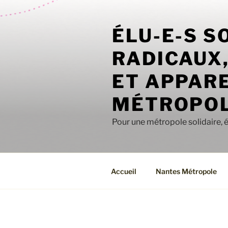
Aller
au
ÉLU-E-S S
contenu
principal
RADICAUX
ET APPARE
MÉTROPOL
Pour une métropole solidaire, 
Accueil
Nantes Métropole