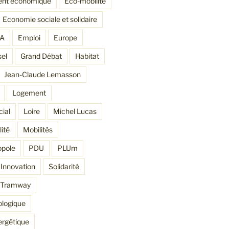
nt économique
Eco-mobilité
Economie sociale et solidaire
DA
Emploi
Europe
sel
Grand Débat
Habitat
Jean-Claude Lemasson
Logement
ial
Loire
Michel Lucas
ité
Mobilités
opole
PDU
PLUm
Innovation
Solidarité
Tramway
ologique
ergétique