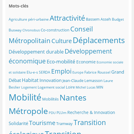
Mots-clés
Attractivité
Bassem Asseh
Agriculture péri-urbaine
Budget
Conseil
Co-construction
Busway
Chronobus
Déplacements
Métropolitain
Culture
Développement
Développement durable
économique
Eco-mobilité
Economie
Economie sociale
Emploi
Grand
Elu-e-s SERDA
Fabrice Roussel
et solidaire
Europe
Habitat
Débat
Innovation
Jean-Claude Lemasson
Laure
Loire
Beslier
Logement social
MIN
Logement
Michel Lucas
Mobilité
Nantes
Mobilités
Métropole
Recherche & Innovation
PLUm
PDU
Transition
Tourisme
Solidarité
Tramway