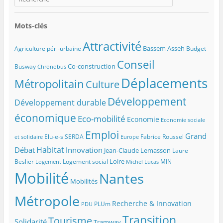
Mots-clés
Attractivité
Bassem Asseh
Agriculture péri-urbaine
Budget
Conseil
Co-construction
Busway
Chronobus
Déplacements
Métropolitain
Culture
Développement
Développement durable
économique
Eco-mobilité
Economie
Economie sociale
Emploi
Grand
Elu-e-s SERDA
Fabrice Roussel
et solidaire
Europe
Habitat
Débat
Innovation
Jean-Claude Lemasson
Laure
Loire
Beslier
Logement social
MIN
Logement
Michel Lucas
Mobilité
Nantes
Mobilités
Métropole
Recherche & Innovation
PLUm
PDU
Transition
Tourisme
Solidarité
Tramway